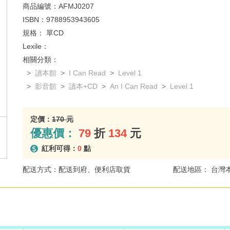
商品編號：
AFMJ0207
ISBN：
9788953943605
規格：
單CD
Lexile：
相關分類：
讀本館
I Can Read
Level 1
影音館
讀本+CD
An I Can Read
Level 1
定價：
170 元
優惠價：
79
折
134
元
紅利可得：
0
點
配送方式：配送到府、便利店取貨
配送地區： 台灣