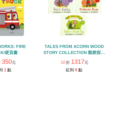
WORKS: FIRE
TALES FROM ACORN WOOD
CK/硬頁書
STORY COLLECTION 觀察探索
組/硬頁翻翻書+QR CODE
350
1317
折
元
10
折
元
利
1
點
紅利
0
點