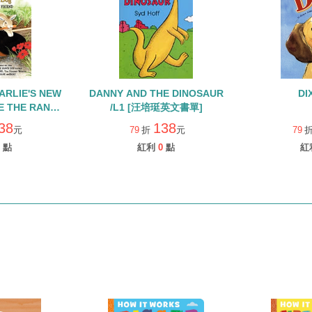
ARLIE'S NEW
DANNY AND THE DINOSAUR
DIX
E THE RANCH
/L1 [汪培珽英文書單]
英文分級讀本
38
138
元
79
折
元
79
點
紅利
0
點
紅