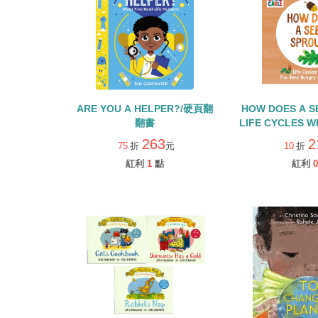
ARE YOU A HELPER?/硬頁翻
HOW DOES A S
翻書
LIFE CYCLES W
HUNGRY CATE
263
2
75
折
元
10
折
書
紅利
1
點
紅利
0