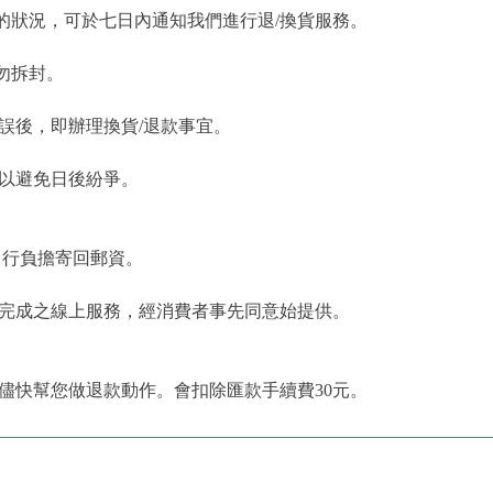
的狀況，可於七日內通知我們進行退/換貨服務。
勿拆封。
誤後，即辦理換貨/退款事宜。
，以避免日後紛爭。
自行負擔寄回郵資。
為完成之線上服務，經消費者事先同意始提供。
儘快幫您做退款動作。會扣除匯款手續費30元。