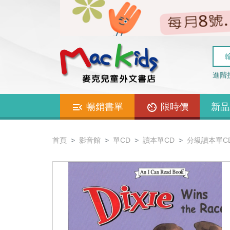
進階
暢銷書單
限時價
新品
首頁
影音館
單CD
讀本單CD
分級讀本單C