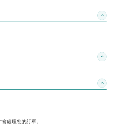
收合作家介紹
收合推薦專區
收合訂購須知
才會處理您的訂單。