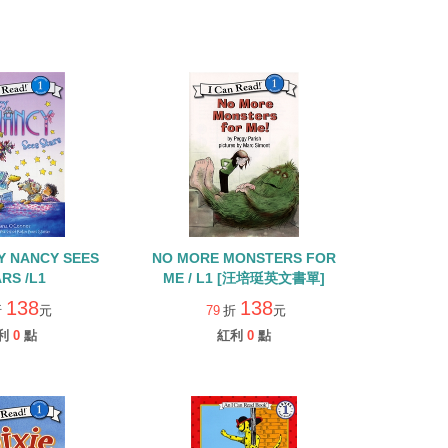
CY NANCY SEES
NO MORE MONSTERS FOR
RS /L1
ME / L1 [汪培珽英文書單]
138
138
折
元
79
折
元
利
0
點
紅利
0
點