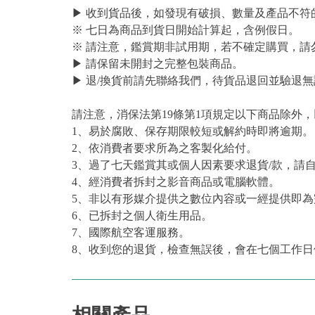
▶ 收到貨品後，如發現有破損、數量及產品不符
※ 七日為商品到貨日開始計算起，含例假日。
※ 請注意，鑑賞期非試用期，若不確定購買，請
▶ 請保留未開封之完整包裝商品。
▶ 退/換貨前請先聯絡我們，待貨品退回並驗退無
請注意，消保法第19條第1項規定以下商品除外
1、易於腐敗、保存期限較短或解約時即將逾期。
2、依消費者要求所為之客製化給付。
3、過了七天鑑賞其或個人因素要求退貨/款，請
4、經消費者拆封之影音商品或電腦軟體。
5、非以有形媒介提供之數位內容或一經提供即
6、已拆封之個人衛生用品。
7、國際航空客運服務。
8、收到您的退貨，檢查無誤後，會在七個工作日