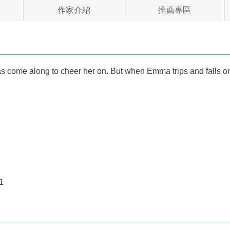
作家介紹
推薦專區
 come along to cheer her on. But when Emma trips and falls on th
1