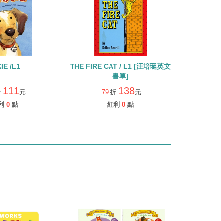
IE /L1
THE FIRE CAT / L1 [汪培珽英文
書單]
111
138
折
元
79
折
元
利
0
點
紅利
0
點