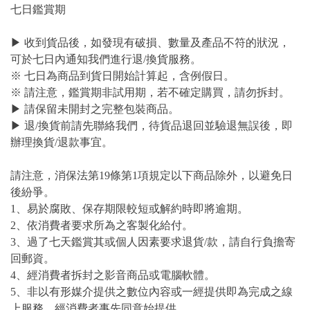
七日鑑賞期
▶ 收到貨品後，如發現有破損、數量及產品不符的狀況，
可於七日內通知我們進行退/換貨服務。
※ 七日為商品到貨日開始計算起，含例假日。
※ 請注意，鑑賞期非試用期，若不確定購買，請勿拆封。
▶ 請保留未開封之完整包裝商品。
▶ 退/換貨前請先聯絡我們，待貨品退回並驗退無誤後，即
辦理換貨/退款事宜。
請注意，消保法第19條第1項規定以下商品除外，以避免日
後紛爭。
1、易於腐敗、保存期限較短或解約時即將逾期。
2、依消費者要求所為之客製化給付。
3、過了七天鑑賞其或個人因素要求退貨/款，請自行負擔寄
回郵資。
4、經消費者拆封之影音商品或電腦軟體。
5、非以有形媒介提供之數位內容或一經提供即為完成之線
上服務，經消費者事先同意始提供。