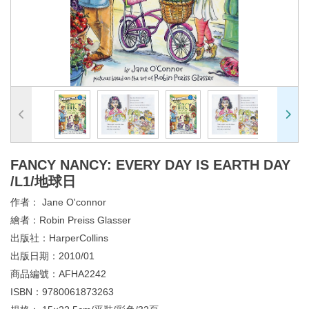
FANCY NANCY: EVERY DAY IS EARTH DAY
/L1/地球日
作者：
Jane O'connor
繪者：
Robin Preiss Glasser
出版社：
HarperCollins
出版日期：
2010/01
商品編號：
AFHA2242
ISBN：
9780061873263