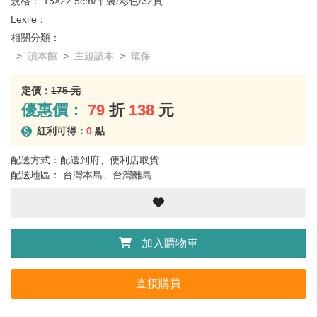
規格：
15×22.5cm/平裝/彩色/32頁
Lexile：
相關分類：
讀本館
主題讀本
環保
定價：
175 元
優惠價：
79
折
138
元
紅利可得：
0
點
配送方式：配送到府、便利店取貨
配送地區： 台灣本島、台灣離島
加入購物車
直接購買