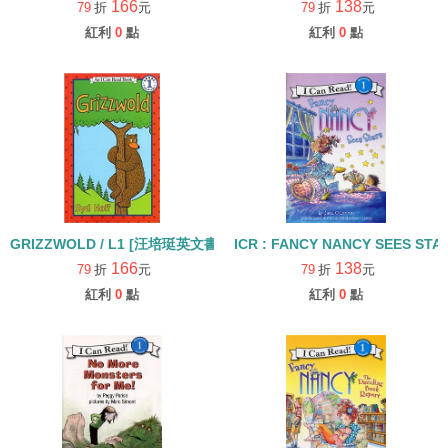
166
138
79
折
元
79
折
元
紅利
0
點
紅利
0
點
GRIZZWOLD / L1 [汪培珽英文書單]
ICR : FANCY NANCY SEES STAR
166
138
79
折
元
79
折
元
紅利
0
點
紅利
0
點