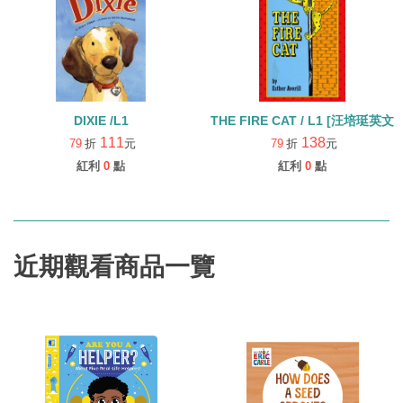
DIXIE /L1
THE FIRE CAT / L1 [汪培
111
138
79
折
元
79
折
元
紅利
0
點
紅利
0
點
近期觀看商品一覽