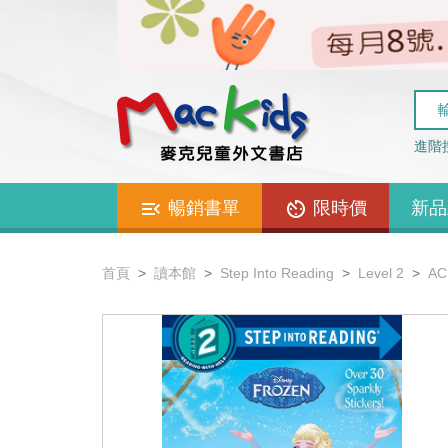
進階
暢銷書單
限時價
新品
首頁
讀本館
Step Into Reading
Level 2
AC