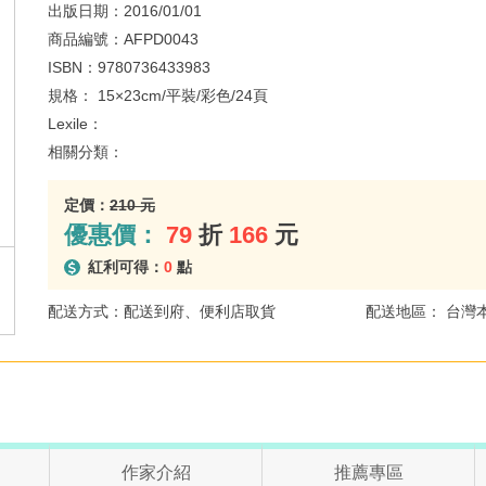
出版日期：
2016/01/01
商品編號：
AFPD0043
ISBN：
9780736433983
規格：
15×23cm/平裝/彩色/24頁
Lexile：
相關分類：
定價：
210 元
優惠價：
79
折
166
元
紅利可得：
0
點
配送方式：配送到府、便利店取貨
配送地區： 台灣
作家介紹
推薦專區