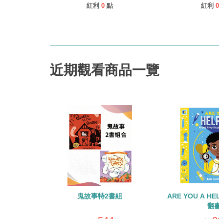
紅利
0
點
紅利
0
近期觀看商品一覽
鬼故事特2書組
ARE YOU A H
翻