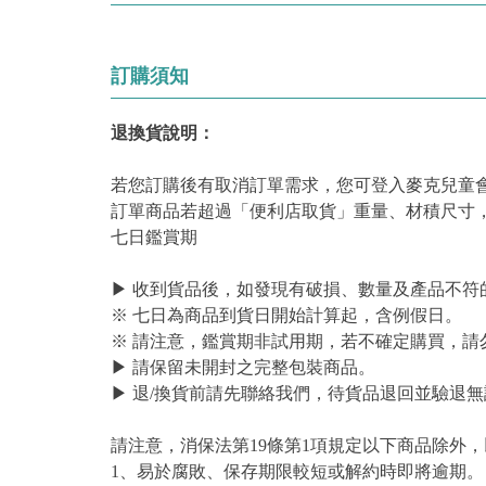
訂購須知
退換貨說明：
若您訂購後有取消訂單需求，您可登入麥克兒童
訂單商品若超過「便利店取貨」重量、材積尺寸
七日鑑賞期
▶ 收到貨品後，如發現有破損、數量及產品不符
※ 七日為商品到貨日開始計算起，含例假日。
※ 請注意，鑑賞期非試用期，若不確定購買，請
▶ 請保留未開封之完整包裝商品。
▶ 退/換貨前請先聯絡我們，待貨品退回並驗退無
請注意，消保法第19條第1項規定以下商品除外
1、易於腐敗、保存期限較短或解約時即將逾期。