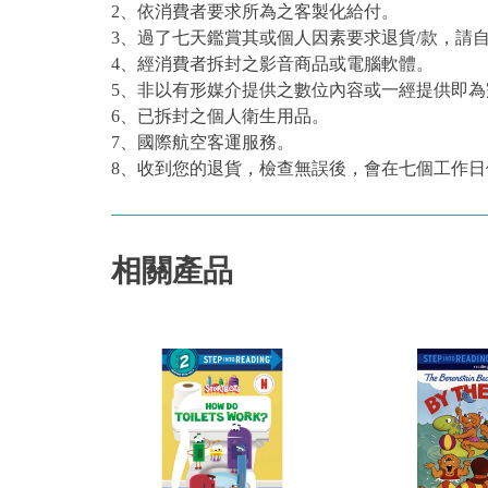
2、依消費者要求所為之客製化給付。
3、過了七天鑑賞其或個人因素要求退貨/款，請
4、經消費者拆封之影音商品或電腦軟體。
5、非以有形媒介提供之數位內容或一經提供即
6、已拆封之個人衛生用品。
7、國際航空客運服務。
8、收到您的退貨，檢查無誤後，會在七個工作日
相關產品