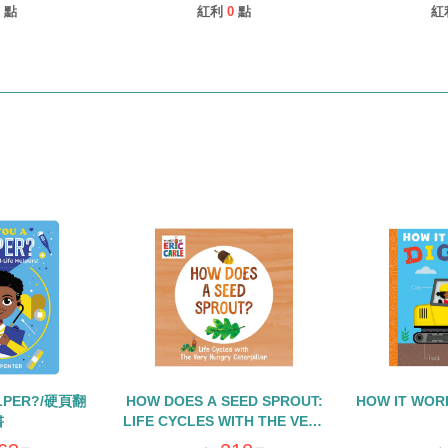
點
紅利
0
點
紅
ELPER?/硬頁翻
HOW DOES A SEED SPROUT:
HOW IT WOR
書
LIFE CYCLES WITH THE VERY
HUNGRY CATERPILLAR/硬頁