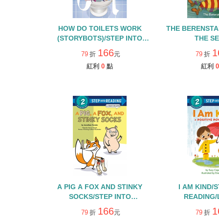
HOW DO TOILETS WORK
THE BERENSTA
(STORYBOTS)/STEP INTO
THE SE
READING/L2
166
1
79
折
元
79
折
紅利
0
點
紅利
0
A PIG A FOX AND STINKY
I AM KIND/
SOCKS/STEP INTO
READING/
READING/LEVEL 2
166
1
79
折
元
79
折