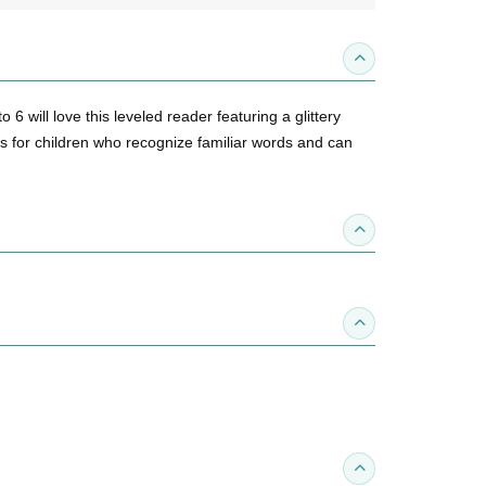
收合內容簡介
6 will love this leveled reader featuring a glittery
is for children who recognize familiar words and can
收合得獎紀錄
收合作家介紹
收合推薦專區