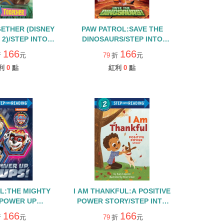
ETHER (DISNEY
PAW PATROL:SAVE THE
2)/STEP INTO
DINOSAURS/STEP INTO
DING/L2
READING/LEVEL 2
166
166
折
元
79
折
元
利
0
點
紅利
0
點
L:THE MIGHTY
I AM THANKFUL:A POSITIVE
:POWER UP
POWER STORY/STEP INTO
STEP INTO
READING/LEVEL 2
166
166
折
元
79
折
元
G/LEVEL 2