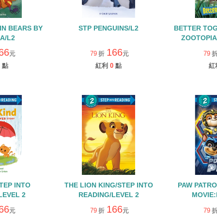
IN BEARS BY
STP PENGUINS/L2
BETTER TOG
A/L2
ZOOTOPIA 
REA
66
166
元
79
折
元
79
點
紅利
0
點
紅
STEP INTO
THE LION KING/STEP INTO
PAW PATRO
LEVEL 2
READING/LEVEL 2
MOVIE
PUPS!/
66
166
元
79
折
元
79
READIN