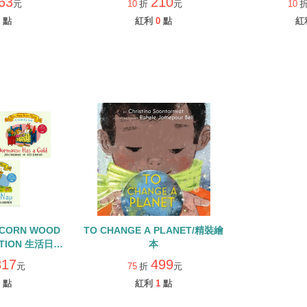
63
210
元
10
折
元
10
書
點
紅利
0
點
紅
ACORN WOOD
TO CHANGE A PLANET/精裝繪
CTION 生活日常
本
QR CODE
317
499
元
75
折
元
點
紅利
1
點