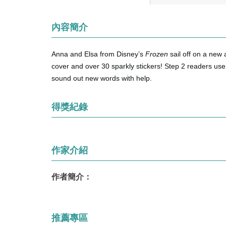
內容簡介
Anna and Elsa from Disney’s
Frozen
sail off on a new 
cover and over 30 sparkly stickers! Step 2 readers use 
sound out new words with help.
得獎紀錄
作家介紹
作者簡介：
推薦專區