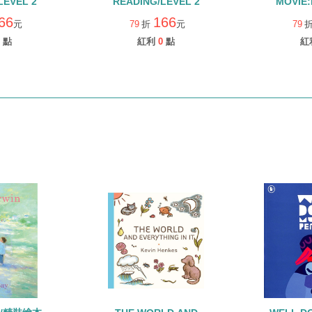
LEVEL 2
READING/LEVEL 2
MOVIE
PUPS!/
66
166
元
79
折
元
79
READIN
點
紅利
0
點
紅