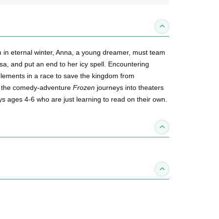
收合內容簡介
in eternal winter, Anna, a young dreamer, must team
sa, and put an end to her icy spell. Encountering
 elements in a race to save the kingdom from
, the comedy-adventure
Frozen
journeys into theaters
ys ages 4-6 who are just learning to read on their own.
收合得獎紀錄
收合作家介紹