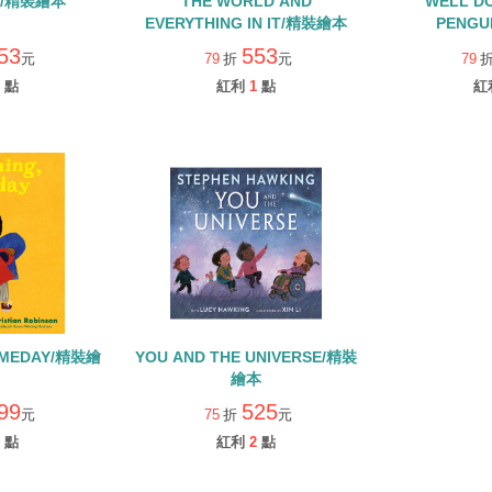
IN/精裝繪本
THE WORLD AND
WELL D
EVERYTHING IN IT/精裝繪本
PENGU
53
553
元
79
折
元
79
點
紅利
1
點
紅
OMEDAY/精裝繪
YOU AND THE UNIVERSE/精裝
繪本
99
525
元
75
折
元
點
紅利
2
點