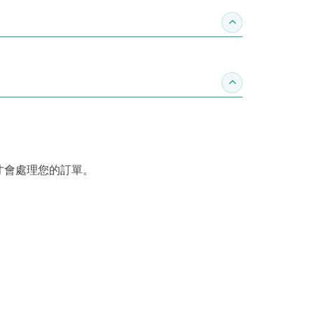
收合推薦專區
收合訂購須知
才會處理您的訂單。