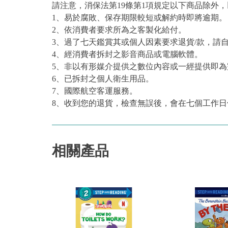
請注意，消保法第19條第1項規定以下商品除外
1、易於腐敗、保存期限較短或解約時即將逾期。
2、依消費者要求所為之客製化給付。
3、過了七天鑑賞其或個人因素要求退貨/款，請
4、經消費者拆封之影音商品或電腦軟體。
5、非以有形媒介提供之數位內容或一經提供即
6、已拆封之個人衛生用品。
7、國際航空客運服務。
8、收到您的退貨，檢查無誤後，會在七個工作日
相關產品