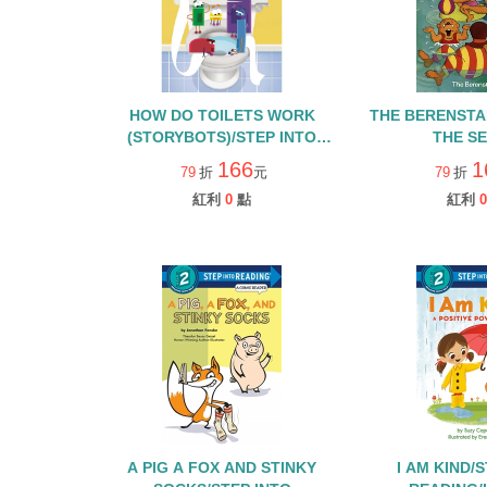
HOW DO TOILETS WORK
THE BERENSTA
(STORYBOTS)/STEP INTO
THE SE
READING/L2
166
1
79
折
元
79
折
紅利
0
點
紅利
0
A PIG A FOX AND STINKY
I AM KIND/