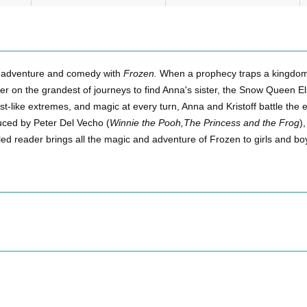
of adventure and comedy with
Frozen.
When a prophecy traps a kingdom 
er on the grandest of journeys to find Anna's sister, the Snow Queen El
st-like extremes, and magic at every turn, Anna and Kristoff battle the
uced by Peter Del Vecho (
Winnie the Pooh,The Princess and the Frog
)
d reader brings all the magic and adventure of Frozen to girls and bo