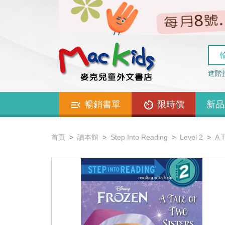
進階
暢銷書單
限時價
新品
首頁
讀本館
Step Into Reading
Level 2
A 