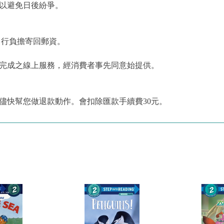
，以避免日後紛爭。
自行負擔寄回郵資。
為完成之線上服務，經消費者事先同意始提供。
儘快幫您做退款動作。會扣除匯款手續費30元。