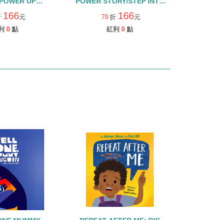
:POWER UP
POWER STORY/STEP INTO
STEP INTO
READING/LEVEL 2
166
166
折
元
79
折
元
G/LEVEL 2
利
0
點
紅利
0
點