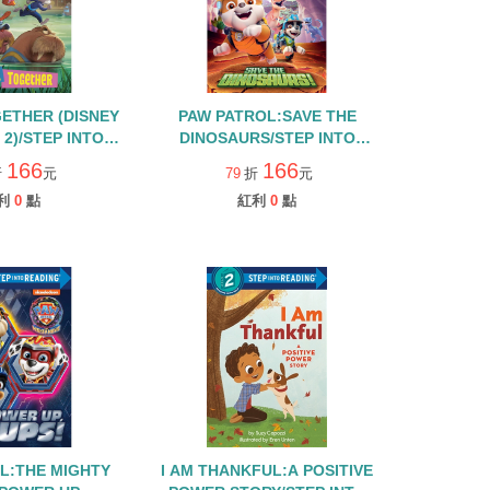
ETHER (DISNEY
PAW PATROL:SAVE THE
2)/STEP INTO
DINOSAURS/STEP INTO
DING/L2
READING/LEVEL 2
166
166
折
元
79
折
元
利
0
點
紅利
0
點
L:THE MIGHTY
I AM THANKFUL:A POSITIVE