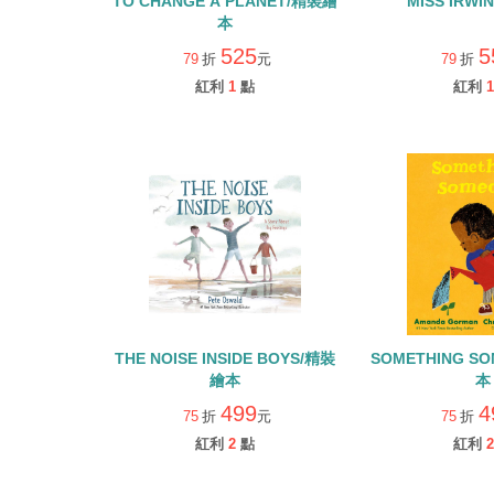
TO CHANGE A PLANET/精裝繪
MISS IRW
本
525
5
79
折
元
79
折
紅利
1
點
紅利
1
THE NOISE INSIDE BOYS/精裝
SOMETHING S
繪本
本
499
4
75
折
元
75
折
紅利
2
點
紅利
2