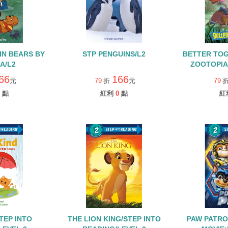
IN BEARS BY
STP PENGUINS/L2
BETTER TOG
A/L2
ZOOTOPIA 
REA
66
166
元
79
折
元
79
點
紅利
0
點
紅
STEP INTO
THE LION KING/STEP INTO
PAW PATRO