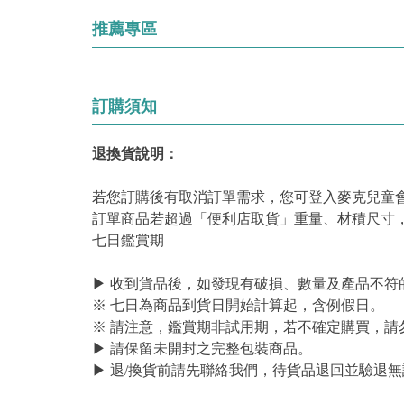
推薦專區
訂購須知
退換貨說明：
若您訂購後有取消訂單需求，您可登入麥克兒童
訂單商品若超過「便利店取貨」重量、材積尺寸
七日鑑賞期
▶ 收到貨品後，如發現有破損、數量及產品不符
※ 七日為商品到貨日開始計算起，含例假日。
※ 請注意，鑑賞期非試用期，若不確定購買，請
▶ 請保留未開封之完整包裝商品。
▶ 退/換貨前請先聯絡我們，待貨品退回並驗退無