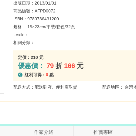
出版日期：
2013/01/01
商品編號：
AFPD0072
ISBN：
9780736431200
規格：
15×23cm/平裝/彩色/32頁
Lexile：
相關分類：
定價：
210 元
優惠價：
79
折
166
元
紅利可得：
0
點
配送方式：配送到府、便利店取貨
配送地區： 台灣
作家介紹
推薦專區