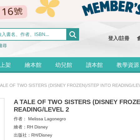
登入/註冊
搜尋
上架
繪本館
幼兒館
讀本館
教學資源
TALE OF TWO SISTERS (DISNEY FROZEN)/STEP INTO READING/LE
A TALE OF TWO SISTERS (DISNEY FROZE
READING/LEVEL 2
作者：
Melissa Lagonegro
繪者：
RH Disney
出版社：
RH/Disney