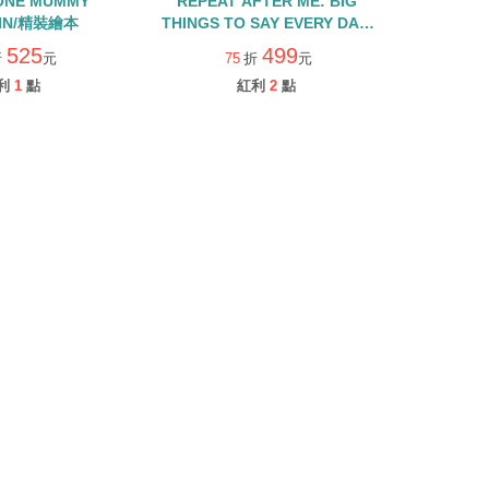
ONE MUMMY
REPEAT AFTER ME: BIG
IN/精裝繪本
THINGS TO SAY EVERY DAY/
精裝繪本
525
499
折
元
75
折
元
利
1
點
紅利
2
點