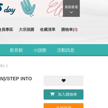
展開看看
會員專區
大宗採購
收藏清單
購物車(
0
)
影音館
小說館
活動訊息
VEL 2
N)/STEP INTO
加入購物車