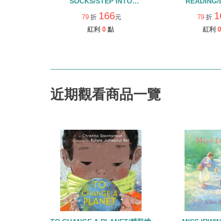
SOCKS/STEP INTO
READING/
READING/LEVEL 2
166
1
79
折
元
79
折
紅利
0
點
紅利
0
近期觀看商品一覽