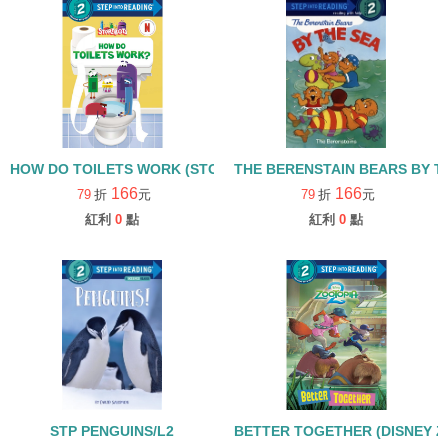
HOW DO TOILETS WORK (STORYBOTS)/STEP INTO READING/L2
THE BERENSTAIN BEARS BY T
166
166
79
折
元
79
折
元
紅利
0
點
紅利
0
點
STP PENGUINS/L2
BETTER TOGETHER (DISNEY ZO