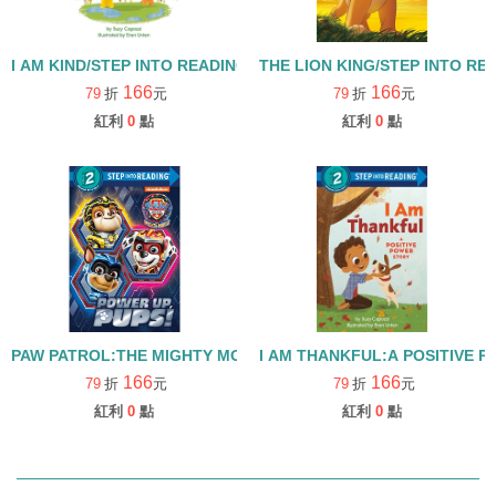
I AM KIND/STEP INTO READING/LEVEL 2
THE LION KING/STEP INTO RE
166
166
79
折
元
79
折
元
紅利
0
點
紅利
0
點
PAW PATROL:THE MIGHTY MOVIE:POWER UP PUPS!/STEP INTO
I AM THANKFUL:A POSITIVE P
166
166
79
折
元
79
折
元
紅利
0
點
紅利
0
點