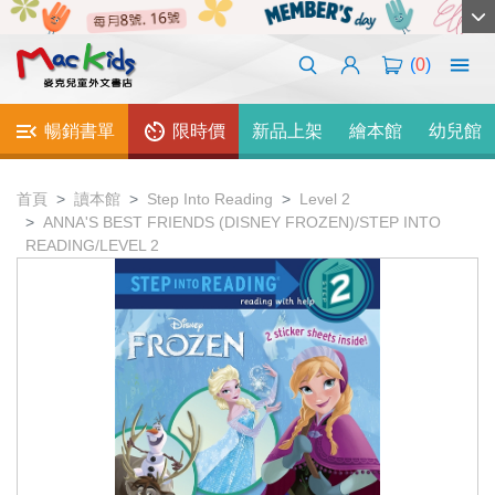
(
0
)
暢銷書單
限時價
新品上架
繪本館
幼兒館
首頁
讀本館
Step Into Reading
Level 2
ANNA'S BEST FRIENDS (DISNEY FROZEN)/STEP INTO
READING/LEVEL 2