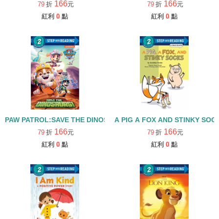
166
166
79
折
元
79
折
元
紅利
0
點
紅利
0
點
PAW PATROL:SAVE THE DINOSAURS/STEP INTO READING/LEVE
A PIG A FOX AND STINKY SOC
166
166
79
折
元
79
折
元
紅利
0
點
紅利
0
點