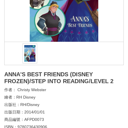
ANNA'S BEST FRIENDS (DISNEY
FROZEN)/STEP INTO READING/LEVEL 2
作者：
Christy Webster
繪者：
RH Disney
出版社：
RH/Disney
出版日期：
2014/01/01
商品編號：
AFPD0073
ISBN：
9780736430906