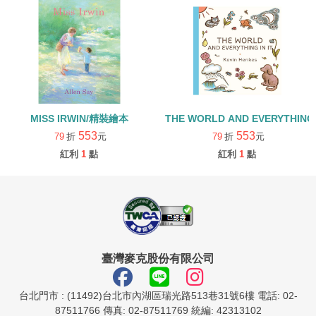
MISS IRWIN/精裝繪本
THE WORLD AND EVERYTHING
553
553
79
折
元
79
折
元
紅利
1
點
紅利
1
點
臺灣麥克股份有限公司
台北門市 : (11492)台北市內湖區瑞光路513巷31號6樓 電話: 02-
87511766 傳真: 02-87511769 統編: 42313102