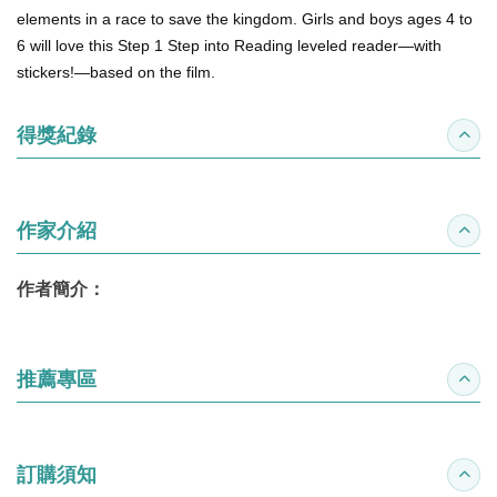
elements in a race to save the kingdom. Girls and boys ages 4 to
6 will love this Step 1 Step into Reading leveled reader—with
stickers!—based on the film.
得獎紀錄
收合
作家介紹
收合
作者簡介：
推薦專區
收合
訂購須知
收合