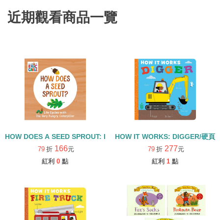
近期觀看商品一覽
HOW DOES A SEED SPROUT: LIFE CYCLES WITH THE VERY H
HOW IT WORKS: DIGGER/硬頁
166
277
79
折
元
79
折
元
紅利
0
點
紅利
1
點