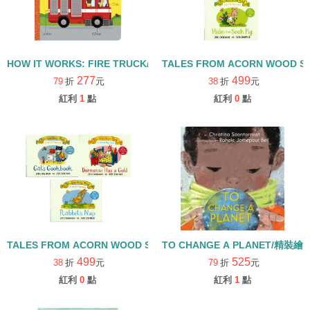
HOW IT WORKS: FIRE TRUCK/硬頁書
TALES FROM ACORN WOOD 
277
499
79
折
元
38
折
元
紅利
1
點
紅利
0
點
TALES FROM ACORN WOOD STORY COLLECTION 生活日常組/
TO CHANGE A PLANET/精裝繪
499
525
38
折
元
79
折
元
紅利
0
點
紅利
1
點