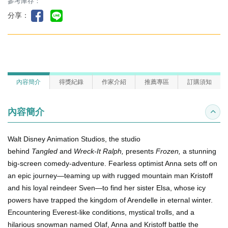
參考庫存：
分享：
內容簡介
得獎紀錄
作家介紹
推薦專區
訂購須知
內容簡介
收合
Walt Disney Animation Studios, the studio
behind
Tangled
and
Wreck-It Ralph,
presents
Frozen,
a stunning
big-screen comedy-adventure. Fearless optimist Anna sets off on
an epic journey—teaming up with rugged mountain man Kristoff
and his loyal reindeer Sven—to find her sister Elsa, whose icy
powers have trapped the kingdom of Arendelle in eternal winter.
Encountering Everest-like conditions, mystical trolls, and a
hilarious snowman named Olaf, Anna and Kristoff battle the