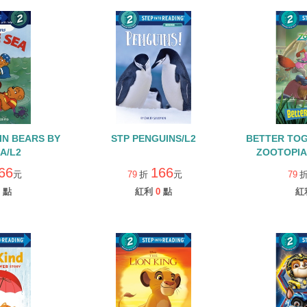
IN BEARS BY
STP PENGUINS/L2
BETTER TOG
A/L2
ZOOTOPIA 
REA
66
166
元
79
折
元
79
點
紅利
0
點
紅