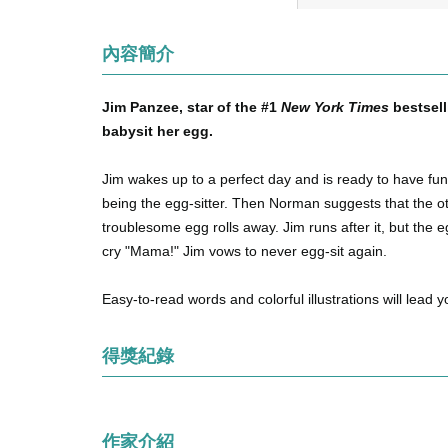
內容簡介
Jim Panzee, star of the #1
New York Times
bestsell
babysit her egg.
Jim wakes up to a perfect day and is ready to have fun
being the egg-sitter. Then Norman suggests that the o
troublesome egg rolls away. Jim runs after it, but the
cry "Mama!" Jim vows to never egg-sit again.
Easy-to-read words and colorful illustrations will lead 
得獎紀錄
作家介紹