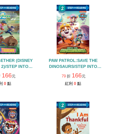
ETHER (DISNEY
PAW PATROL:SAVE THE
2)/STEP INTO
DINOSAURS/STEP INTO
DING/L2
READING/LEVEL 2
166
166
折
元
79
折
元
利
0
點
紅利
0
點