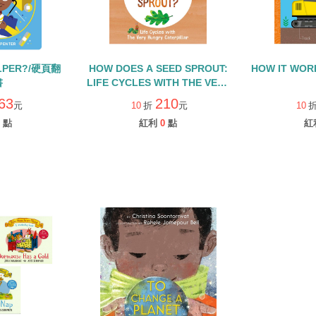
ELPER?/硬頁翻
HOW DOES A SEED SPROUT:
HOW IT WOR
書
LIFE CYCLES WITH THE VERY
HUNGRY CATERPILLAR/硬頁
63
210
元
10
折
元
10
書
點
紅利
0
點
紅