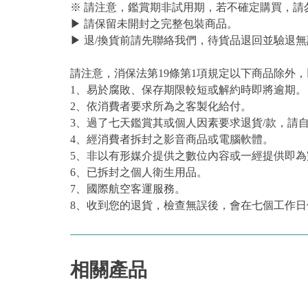
※ 請注意，鑑賞期非試用期，若不確定購買，請
▶ 請保留未開封之完整包裝商品。
▶ 退/換貨前請先聯絡我們，待貨品退回並驗退無
請注意，消保法第19條第1項規定以下商品除外
1、易於腐敗、保存期限較短或解約時即將逾期。
2、依消費者要求所為之客製化給付。
3、過了七天鑑賞其或個人因素要求退貨/款，請
4、經消費者拆封之影音商品或電腦軟體。
5、非以有形媒介提供之數位內容或一經提供即
6、已拆封之個人衛生用品。
7、國際航空客運服務。
8、收到您的退貨，檢查無誤後，會在七個工作日
相關產品