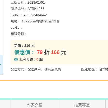
出版日期：
2023/01/01
商品編號：
AFRH4983
ISBN：
9780593434642
規格：
15×23cm/平裝/彩色/32頁
Lexile：
相關分類：
定價：
210 元
優惠價：
79
折
166
元
紅利可得：
0
點
配送方式：配送到府、便利店取貨
配送地區： 台灣
作家介紹
推薦專區