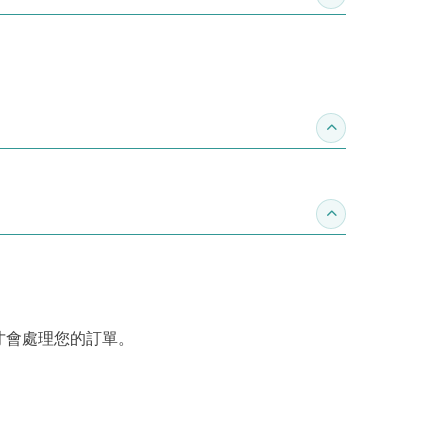
收合作家介紹
收合推薦專區
收合訂購須知
才會處理您的訂單。