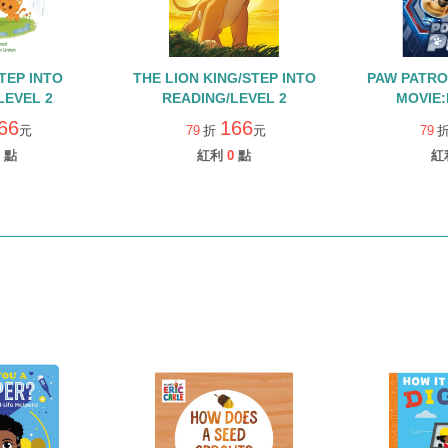
STEP INTO
THE LION KING/STEP INTO
PAW PATRO
LEVEL 2
READING/LEVEL 2
MOVIE
PUPS!/
66
166
元
79
折
元
79
READIN
點
紅利
0
點
紅