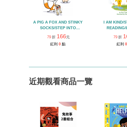
A PIG A FOX AND STINKY
I AM KIND/
SOCKS/STEP INTO
READING/
READING/LEVEL 2
166
1
79
折
元
79
折
紅利
0
點
紅利
0
近期觀看商品一覽