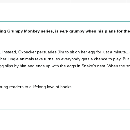
ing Grumpy Monkey series, is
very
grumpy when his plans for the
. Instead, Oxpecker persuades Jim to sit on her egg for just a minute..
ther jungle animals take turns, so everybody gets a chance to play. Bu
 egg slips by him and ends up with the eggs in Snake's nest. When the s
young readers to a lifelong love of books.