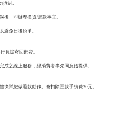
勿拆封。
誤後，即辦理換貨/退款事宜。
，以避免日後紛爭。
自行負擔寄回郵資。
為完成之線上服務，經消費者事先同意始提供。
儘快幫您做退款動作。會扣除匯款手續費30元。