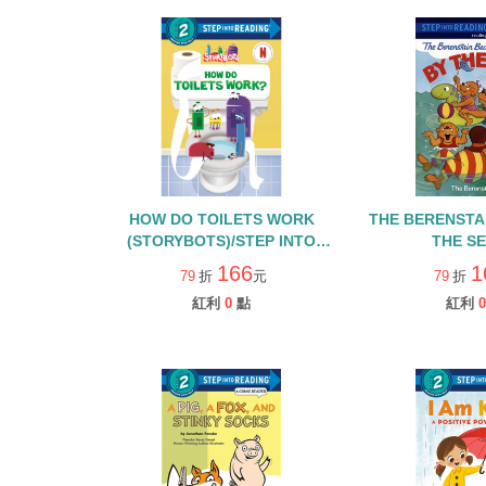
HOW DO TOILETS WORK
THE BERENSTA
(STORYBOTS)/STEP INTO
THE SE
READING/L2
166
1
79
折
元
79
折
紅利
0
點
紅利
0