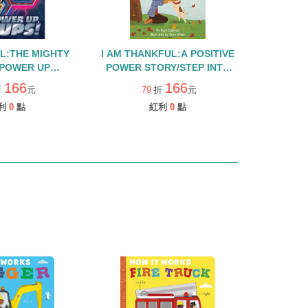
L:THE MIGHTY
I AM THANKFUL:A POSITIVE
:POWER UP
POWER STORY/STEP INTO
STEP INTO
READING/LEVEL 2
166
166
折
元
79
折
元
G/LEVEL 2
利
0
點
紅利
0
點