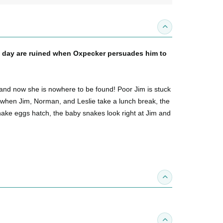
收合內容簡介
 day are ruined when Oxpecker persuades him to
.and now she is nowhere to be found! Poor Jim is stuck
t when Jim, Norman, and Leslie take a lunch break, the
nake eggs hatch, the baby snakes look right at Jim and
收合得獎紀錄