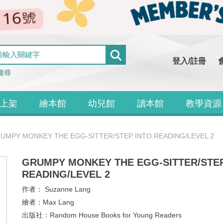
登入/註冊
搜尋
上架
繪本館
幼兒館
讀本館
教學資源
UMPY MONKEY THE EGG-SITTER/STEP INTO READING/LEVEL 2
GRUMPY MONKEY THE EGG-SITTER/STEP
READING/LEVEL 2
作者：
Suzanne Lang
繪者：
Max Lang
出版社：
Random House Books for Young Readers