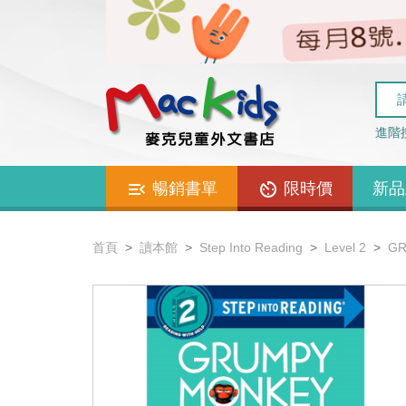
進階
暢銷書單
限時價
新品
首頁
讀本館
Step Into Reading
Level 2
GR