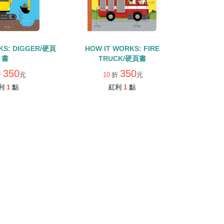
KS: DIGGER/硬頁
HOW IT WORKS: FIRE
書
TRUCK/硬頁書
350
350
折
元
10
折
元
利
1
點
紅利
1
點