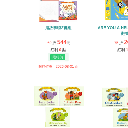
鬼故事特2書組
ARE YOU A H
翻
544
2
69
折
元
75
折
紅利
0
點
紅利
1
限時特惠：2026-08-31 止