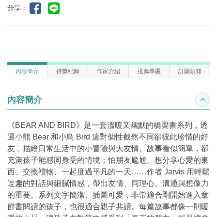
分享：
內容簡介
得獎紀錄
作家介紹
推薦專區
訂購須知
內容簡介
收合
《BEAR AND BIRD》是一套溫暖又幽默的橋梁書系列，透
過小熊 Bear 和小鳥 Bird 這對個性截然不同卻彼此珍惜的好
友，描繪日常生活中的小冒險與大友情。故事看似簡單，卻
充滿孩子能感同身受的情境：怕朋友尷尬、想分享心愛的東
西、交換禮物、一起度過平凡的一天……作者 Jarvis 用輕鬆
逗趣的對話與細膩情感，帶出友情、同理心、溝通與想像力
的重要。系列文字簡潔、插圖可愛，非常適合剛開始進入章
節書閱讀的孩子，也很適合親子共讀。每篇故事都像一則暖