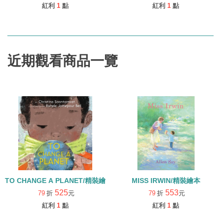
紅利
1
點
紅利
1
點
近期觀看商品一覽
TO CHANGE A PLANET/精裝繪本
MISS IRWIN/精裝繪本
525
553
79
折
元
79
折
元
紅利
1
點
紅利
1
點