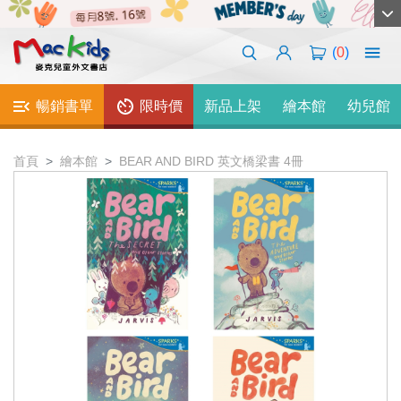
(
0
)
暢銷書單
限時價
新品上架
繪本館
幼兒館
首頁
繪本館
BEAR AND BIRD 英文橋梁書 4冊