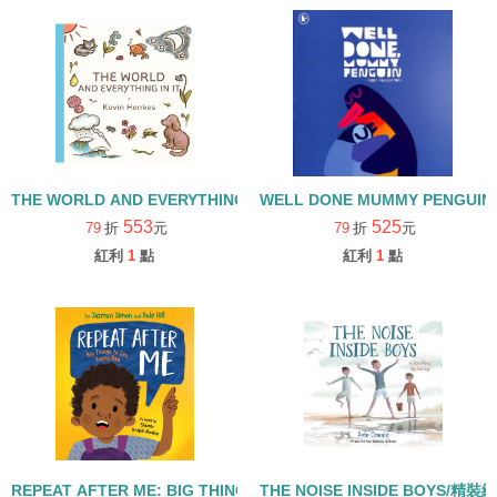
THE WORLD AND EVERYTHING IN IT/精裝繪本
WELL DONE MUMMY PENGUI
553
525
79
折
元
79
折
元
紅利
1
點
紅利
1
點
REPEAT AFTER ME: BIG THINGS TO SAY EVERY DAY/精裝繪本
THE NOISE INSIDE BOYS/精裝