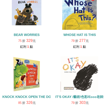
BEAR WORRIES
WHOSE HAT IS THIS
329
277
75
折
元
79
折
元
紅利
1
點
紅利
1
點
KNOCK KNOCK OPEN THE DOOR(中譯：叩叩叩！是誰在敲門)/
IT'S OKAY /藝術/色彩/Ecco
326
303
85
折
元
79
折
元