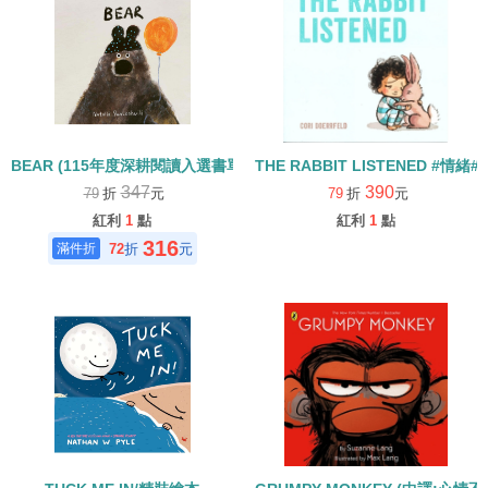
BEAR (115年度深耕閱讀入選書單)
THE RABBIT LISTENED #情緒
347
390
79
折
元
79
折
元
紅利
1
點
紅利
1
點
316
72
折
元