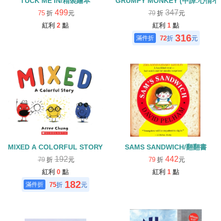
TUCK ME IN/精裝繪本
GRUMPY MONKEY (中譯:心情
499
347
75
折
元
79
折
元
紅利
2
點
紅利
1
點
316
72
折
元
MIXED A COLORFUL STORY
SAMS SANDWICH/翻翻書
192
442
79
折
元
79
折
元
紅利
0
點
紅利
1
點
182
75
折
元