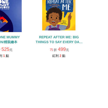
ONE MUMMY
REPEAT AFTER ME: BIG
IN/精裝繪本
THINGS TO SAY EVERY DAY/
精裝繪本
525
499
折
元
75
折
元
利
1
點
紅利
2
點