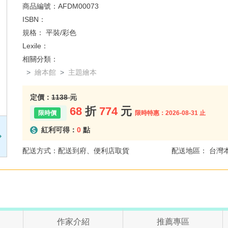
商品編號：
AFDM00073
ISBN：
規格：
平裝/彩色
Lexile：
相關分類：
繪本館
主題繪本
定價：
1138 元
68
折
774
元
限時特惠：2026-08-31 止
紅利可得：
0
點
配送方式：配送到府、便利店取貨
配送地區： 台灣
作家介紹
推薦專區