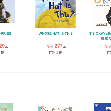
RRIES
WHOSE HAT IS THIS
IT'S OKAY 
推薦 
29
277
元
79
折
元
79
點
紅利
1
點
紅