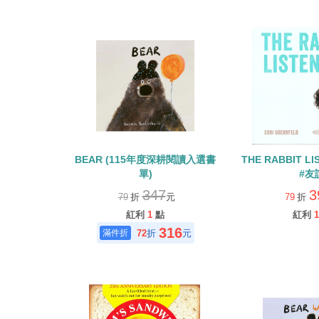
BEAR (115年度深耕閱讀入選書
THE RABBIT L
單)
#友
347
3
79
折
元
79
折
紅利
1
點
紅利
1
316
72
折
元