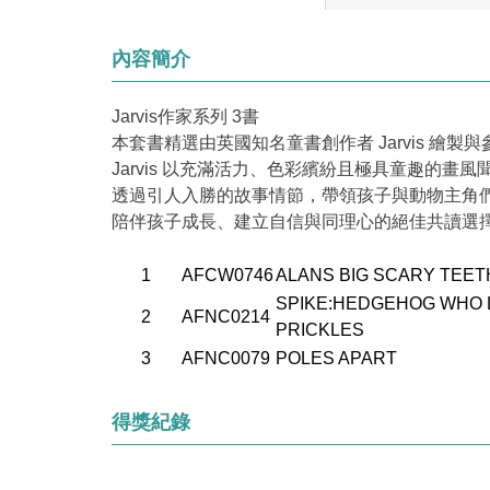
內容簡介
Jarvis作家系列 3書
本套書精選由英國知名童書創作者 Jarvis 繪
Jarvis 以充滿活力、色彩繽紛且極具童趣的
透過引人入勝的故事情節，帶領孩子與動物主角
陪伴孩子成長、建立自信與同理心的絕佳共讀選
1
AFCW0746
ALANS BIG SCARY TEET
SPIKE:HEDGEHOG WHO 
2
AFNC0214
PRICKLES
3
AFNC0079
POLES APART
得獎紀錄