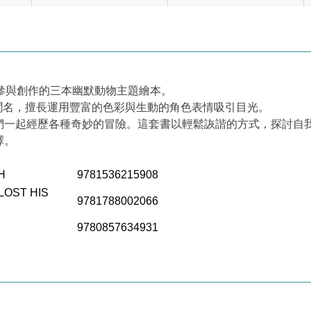
製與參與創作的三本幽默動物主題繪本。
畫風聞名，擅長運用豐富的色彩與生動的角色表情吸引目光。
們一起經歷各種奇妙的冒險。這套書以輕鬆詼諧的方式，探討自
擇。
H
9781536215908
LOST HIS
9781788002066
9780857634931