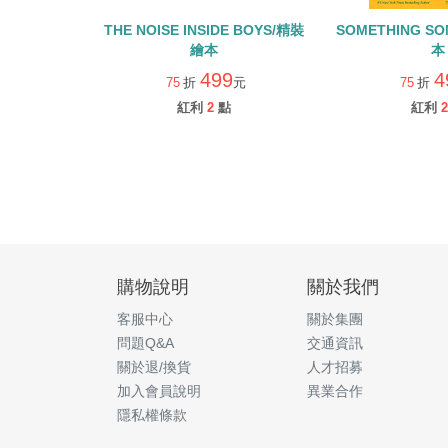
THE NOISE INSIDE BOYS/精裝
SOMETHING S
繪本
本
499
4
75
折
元
75
折
紅利
2
點
紅利
2
購物說明
關於我們
客服中心
關於集團
問題Q&A
交通資訊
關於退/換貨
人才招募
加入會員說明
異業合作
隱私權條款