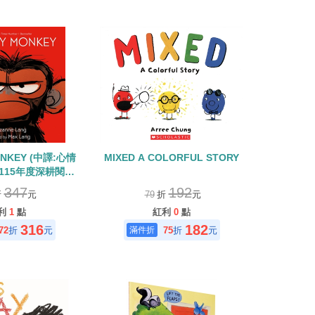
ONKEY (中譯:心情
MIXED A COLORFUL STORY
(115年度深耕閱讀
選書單)
347
192
折
元
79
折
元
利
1
點
紅利
0
點
316
182
72
折
元
75
折
元