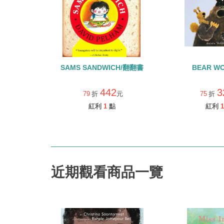
SAMS SANDWICH/翻翻書
BEAR WO
442
3
79
折
元
75
折
紅利
1
點
紅利
1
近期觀看商品一覽