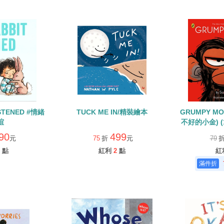
ISTENED #情緒
TUCK ME IN/精裝繪本
GRUMPY M
誼
不好的小金) 
入
90
499
元
75
折
元
79
點
紅利
2
點
紅