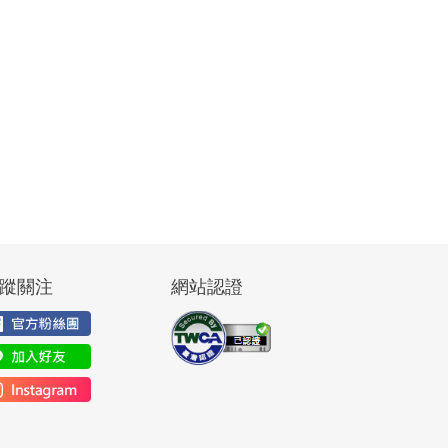
蹤關注
網站認證