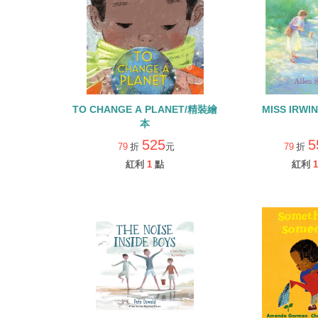
TO CHANGE A PLANET/精裝繪
MISS IRW
本
525
5
79
折
元
79
折
紅利
1
點
紅利
1