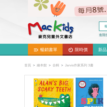
進階
暢銷書單
限時價
新品
首頁
繪本館
合輯
Jarvis作家系列 3書