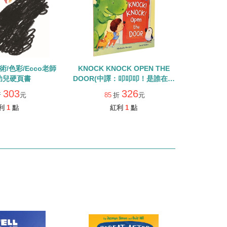
/藝術/色彩/Ecco老師
KNOCK KNOCK OPEN THE
幼兒硬頁書
DOOR(中譯：叩叩叩！是誰在敲
門)/大開本翻翻操作書
303
326
折
元
85
折
元
利
1
點
紅利
1
點