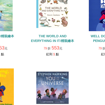
IN/精裝繪本
THE WORLD AND
WELL D
EVERYTHING IN IT/精裝繪本
PENGU
53
553
元
79
折
元
79
點
紅利
1
點
紅