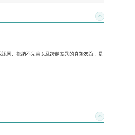
收合內容簡介
我認同、接納不完美以及跨越差異的真摯友誼，是
收合得獎紀錄