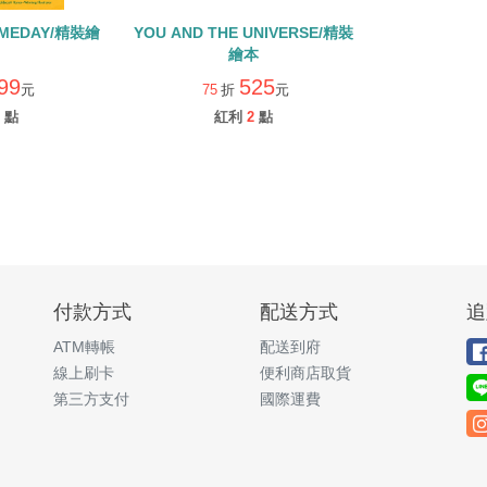
OMEDAY/精裝繪
YOU AND THE UNIVERSE/精裝
繪本
99
525
元
75
折
元
點
紅利
2
點
付款方式
配送方式
追
ATM轉帳
配送到府
線上刷卡
便利商店取貨
第三方支付
國際運費