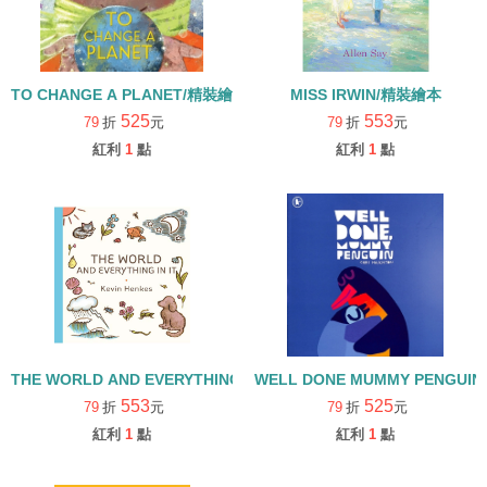
TO CHANGE A PLANET/精裝繪本
MISS IRWIN/精裝繪本
525
553
79
折
元
79
折
元
紅利
1
點
紅利
1
點
THE WORLD AND EVERYTHING IN IT/精裝繪本
WELL DONE MUMMY PENGUI
553
525
79
折
元
79
折
元
紅利
1
點
紅利
1
點