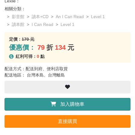
Lexile：
相關分類：
影音館
讀本+CD
An I Can Read
Level 1
讀本館
I Can Read
Level 1
定價：
170 元
優惠價：
79
折
134
元
紅利可得：
0
點
配送方式：配送到府、便利店取貨
配送地區： 台灣本島、台灣離島
加入購物車
直接購買