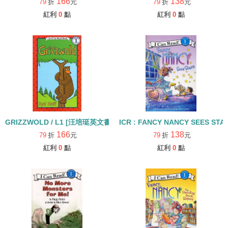
166
138
79
折
元
79
折
元
紅利
0
點
紅利
0
點
GRIZZWOLD / L1 [汪培珽英文書單]
ICR : FANCY NANCY SEES STAR
166
138
79
折
元
79
折
元
紅利
0
點
紅利
0
點