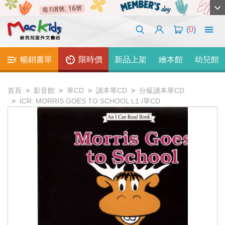
(
0
)
暢銷書單
限時價
新品上架
繪本館
幼兒館
首頁
影音館
單CD
讀本單CD
分級讀本單CD
ICR: MORRIS GOES TO SCHOOL L1 /單CD