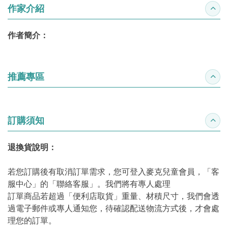
作家介紹
收合
作者簡介：
推薦專區
收合
訂購須知
收合
退換貨說明：
若您訂購後有取消訂單需求，您可登入麥克兒童會員，「客
服中心」的「聯絡客服」。我們將有專人處理
訂單商品若超過「便利店取貨」重量、材積尺寸，我們會透
過電子郵件或專人通知您，待確認配送物流方式後，才會處
理您的訂單。