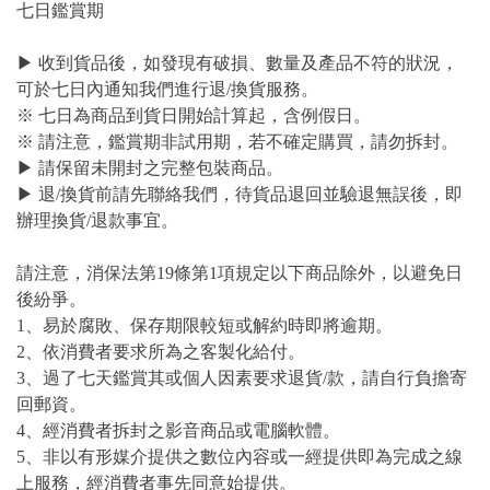
七日鑑賞期
▶ 收到貨品後，如發現有破損、數量及產品不符的狀況，
可於七日內通知我們進行退/換貨服務。
※ 七日為商品到貨日開始計算起，含例假日。
※ 請注意，鑑賞期非試用期，若不確定購買，請勿拆封。
▶ 請保留未開封之完整包裝商品。
▶ 退/換貨前請先聯絡我們，待貨品退回並驗退無誤後，即
辦理換貨/退款事宜。
請注意，消保法第19條第1項規定以下商品除外，以避免日
後紛爭。
1、易於腐敗、保存期限較短或解約時即將逾期。
2、依消費者要求所為之客製化給付。
3、過了七天鑑賞其或個人因素要求退貨/款，請自行負擔寄
回郵資。
4、經消費者拆封之影音商品或電腦軟體。
5、非以有形媒介提供之數位內容或一經提供即為完成之線
上服務，經消費者事先同意始提供。