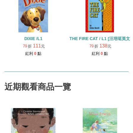
DIXIE /L1
THE FIRE CAT / L1 [汪培
111
138
79
折
元
79
折
元
紅利
0
點
紅利
0
點
近期觀看商品一覽