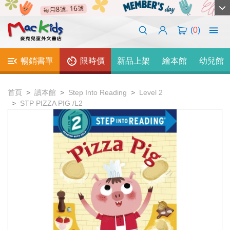
(
0
)
暢銷書單
限時價
新品上架
繪本館
幼兒館
首頁
讀本館
Step Into Reading
Level 2
STP PIZZA PIG /L2