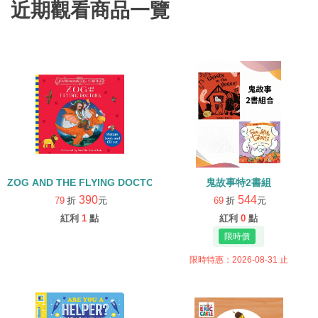
近期觀看商品一覽
ZOG AND THE FLYING DOCTORS/英文繪本+CD
鬼故事特2書組
390
544
79
折
元
69
折
元
紅利
1
點
紅利
0
點
限時特惠：2026-08-31 止