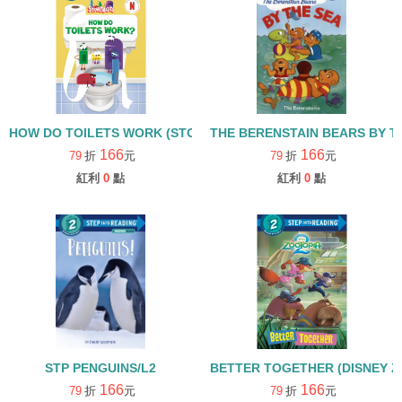
HOW DO TOILETS WORK (STORYBOTS)/STEP INTO READING/L2
THE BERENSTAIN BEARS BY T
166
166
79
折
元
79
折
元
紅利
0
點
紅利
0
點
STP PENGUINS/L2
BETTER TOGETHER (DISNEY ZO
166
166
79
折
元
79
折
元