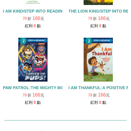
I AM KIND/STEP INTO READING/LEVEL 2
THE LION KING/STEP INTO RE
166
166
79
折
元
79
折
元
紅利
0
點
紅利
0
點
PAW PATROL:THE MIGHTY MOVIE:POWER UP PUPS!/STEP INTO
I AM THANKFUL:A POSITIVE P
166
166
79
折
元
79
折
元
紅利
0
點
紅利
0
點