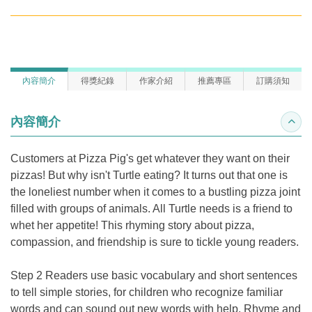
內容簡介
得獎紀錄
作家介紹
推薦專區
訂購須知
內容簡介
收合
Customers at Pizza Pig's get whatever they want on their
pizzas! But why isn't Turtle eating? It turns out that one is
the loneliest number when it comes to a bustling pizza joint
filled with groups of animals. All Turtle needs is a friend to
whet her appetite! This rhyming story about pizza,
compassion, and friendship is sure to tickle young readers.
Step 2 Readers use basic vocabulary and short sentences
to tell simple stories, for children who recognize familiar
words and can sound out new words with help. Rhyme and